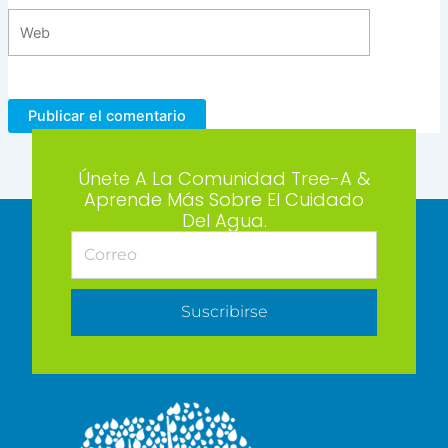
Web
Únete A La Comunidad Tree-A &
Aprende Más Sobre El Cuidado
Del Agua.
Suscribirse