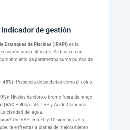
 indicador de gestión
de Estanques de Piscinas (IRAPI)
es la
s usarán para calificarte
.
Se basa en un
incumplimiento de parámetros suma puntos de
– 45%):
Presencia de bacterias como
E. coli
o
20%):
Niveles de cloro o bromo fuera de rango
.
ón (VAC – 30%):
pH, ORP y Ácido Cianúrico
.
La claridad del agua
.
e más?
Un IRAPI entre 0 y 10 significa «Sin
sube, te enfrentas a planes de mejoramiento