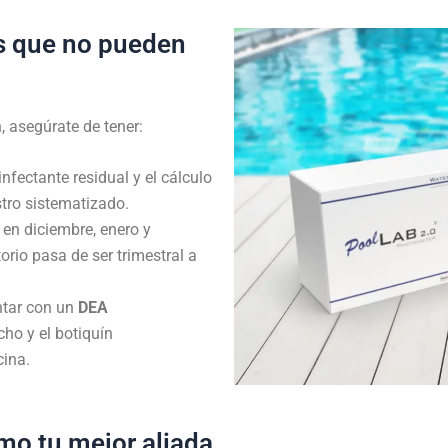
s que no pueden
, asegúrate de tener:
nfectante residual y el cálculo
stro sistematizado
.
en diciembre, enero y
orio pasa de ser trimestral a
ntar con un
DEA
cho y el botiquín
cina
.
mo tu mejor aliada