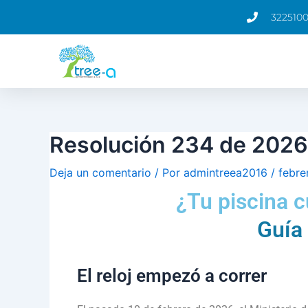
Ir
Navegación
322510
al
de
contenido
entradas
Resolución 234 de 2026
Deja un comentario
/ Por
admintreea2016
/
febre
¿Tu piscina 
Guía 
El reloj empezó a correr