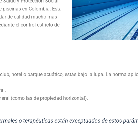
de Salud y Protección Social
de piscinas en Colombia
.
Esta
ndar de calidad mucho más
iante el control estricto de
.
club, hotel o parque acuático, estás bajo la lupa. La norma apli
ral
.
neral (como las de propiedad horizontal)
.
rmales o terapéuticas están exceptuados de estos paráme