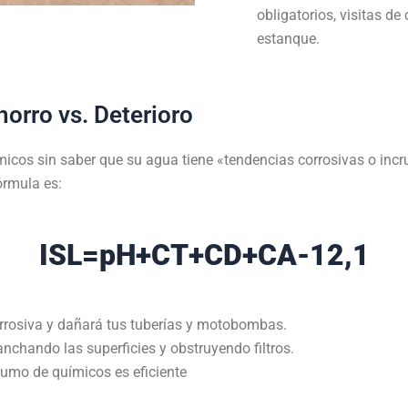
obligatorios, visitas de 
estanque
.
horro vs. Deterioro
cos sin saber que su agua tiene «tendencias corrosivas o incr
órmula es:
ISL=pH+CT+CD+CA-12,1
corrosiva y dañará tus tuberías y motobombas
.
anchando las superficies y obstruyendo filtros
.
sumo de químicos es eficiente