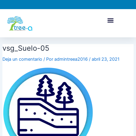
Ir
Navegación
al
de
contenido
entradas
vsg_Suelo-05
Deja un comentario
/ Por
admintreea2016
/
abril 23, 2021