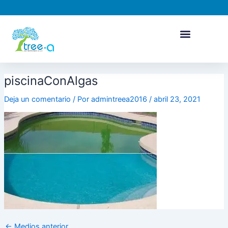
Ir
Navegación
al
de
contenido
entradas
piscinaConAlgas
Deja un comentario
/ Por
admintreea2016
/
abril 23, 2021
←
Medios anterior