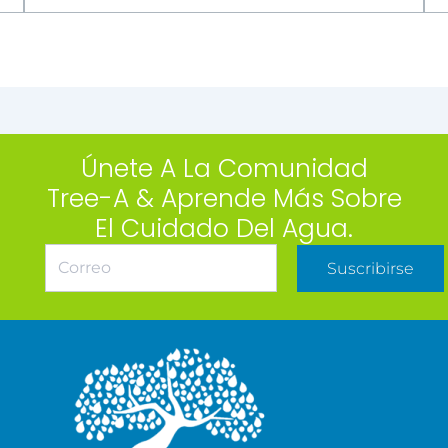
Únete A La Comunidad
Tree-A & Aprende Más Sobre
El Cuidado Del Agua.
Suscribirse