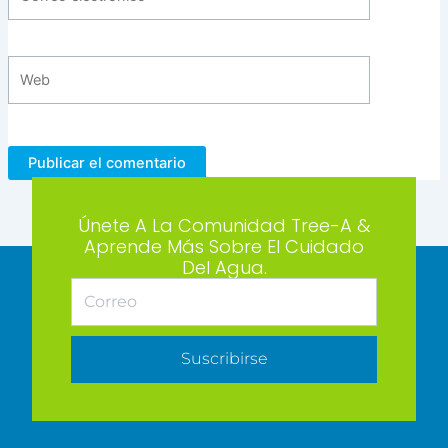
electrónico*
Web
Únete A La Comunidad Tree-A &
Aprende Más Sobre El Cuidado
Del Agua.
Suscribirse