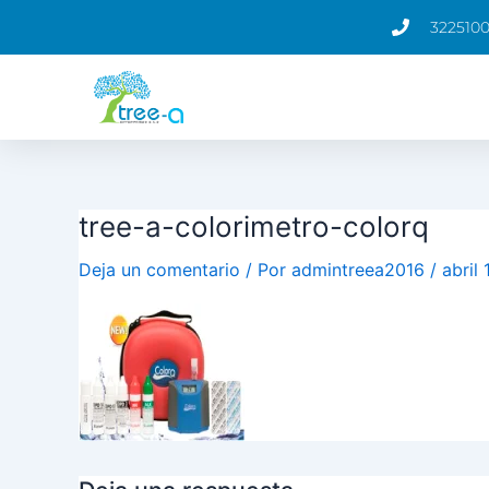
Ir
322510
al
contenido
tree-a-colorimetro-colorq
Deja un comentario
/ Por
admintreea2016
/
abril 