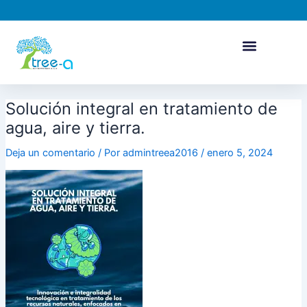
Ir
al
contenido
Solución integral en tratamiento de
agua, aire y tierra.
Deja un comentario
/ Por
admintreea2016
/
enero 5, 2024