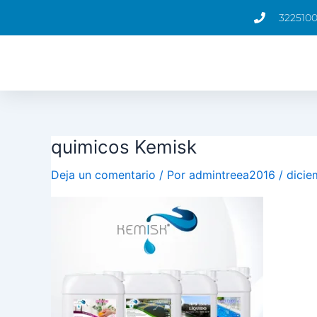
Ir
322510
al
contenido
quimicos Kemisk
Deja un comentario
/ Por
admintreea2016
/
dicie