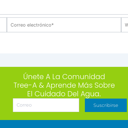
Correo
We
electrónico*
Únete A La Comunidad
Tree-A & Aprende Más Sobre
El Cuidado Del Agua.
Suscribirse