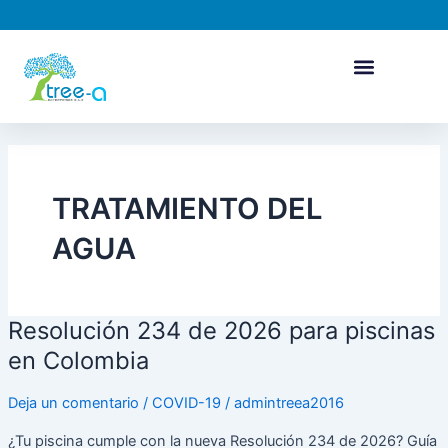
Ir
al
contenido
TRATAMIENTO DEL
AGUA
Resolución 234 de 2026 para piscinas
Resolución
234
en Colombia
de
2026
Deja un comentario
/
COVID-19
/
admintreea2016
para
¿Tu piscina cumple con la nueva Resolución 234 de 2026? Guía
piscinas