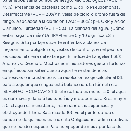
parámetros suma puntos de riesgo. Microbiológicos (VCM –
45%): Presencia de bacterias como E. coli o Pseudomonas.
Desinfectante (VCR – 20%): Niveles de cloro o bromo fuera de
rango. Asociados a la cloración (VAC – 30%): pH, ORP y Ácido
Cianúrico. Turbiedad (VCT – 5%): La claridad del agua. ¿Cómo
evitar pagar de más? Un IRAPI entre 0 y 10 significa «Sin
Riesgo». Si tu puntaje sube, te enfrentas a planes de
mejoramiento obligatorios, visitas de control y, en el peor de
los casos, el cierre del estanque. El Índice de Langelier (ISL):
Ahorro vs. Deterioro Muchos administradores gastan fortunas
en químicos sin saber que su agua tiene «tendencias
corrosivas o incrustantes». La resolución exige calcular el ISL
para asegurar que el agua esté balanceada. La fórmula es:
ISL=pH+CT+CD+CA-12,1 Si el resultado es menor a 0, el agua
es corrosiva y dañará tus tuberías y motobombas. Si es mayor
a 0, el agua es incrustante, manchando las superficies y
obstruyendo filtros. Balanceado (0): Es el punto donde el
consumo de químicos es eficiente Obligaciones administrativas
que no pueden esperar Para no «pagar de más» por falta de