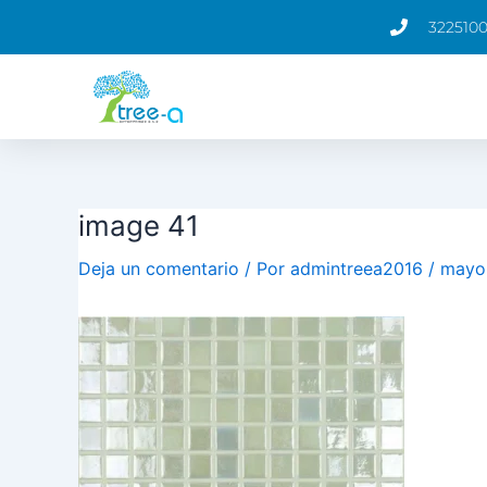
Ir
Navegación
322510
al
de
contenido
entradas
image 41
Deja un comentario
/ Por
admintreea2016
/
mayo