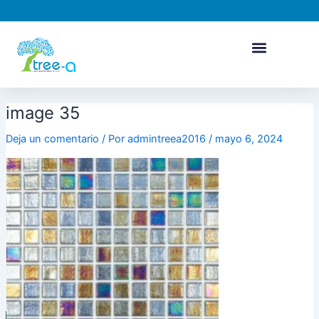
Ir
Navegación
al
de
contenido
entradas
image 35
Deja un comentario
/ Por
admintreea2016
/
mayo 6, 2024