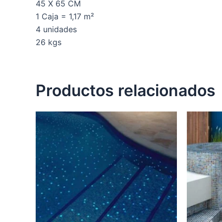
45 X 65 CM
1 Caja = 1,17 m²
4 unidades
26 kgs
Productos relacionados
Este
producto
tiene
múltiples
variantes.
Las
opciones
se
pueden