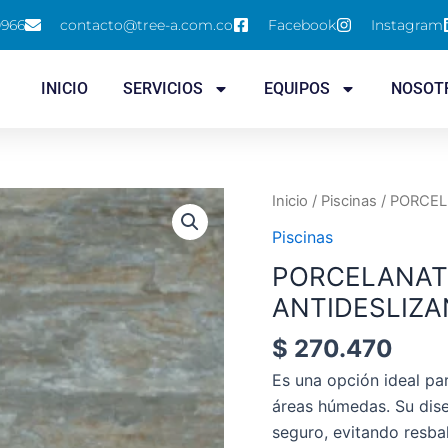
0966
contacto@tree-a.com.co
Facebook
Instagram
INICIO
SERVICIOS
EQUIPOS
NOSOT
PORCELANATO
Inicio
/
Piscinas
/ PORCEL
ESPAÑOL
Piscinas
ANTIDESLIZANTE
PORCELANAT
cantidad
ANTIDESLIZA
$
270.470
Es una opción ideal par
áreas húmedas. Su dise
seguro, evitando resba