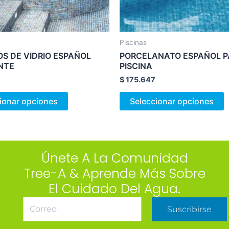
elegir
e
en
e
la
l
Piscinas
página
p
S DE VIDRIO ESPAÑOL
PORCELANATO ESPAÑOL 
de
d
ENTE
PISCINA
producto
p
$
175.647
ionar opciones
Seleccionar opciones
Únete A La Comunidad
Tree-A & Aprende Más Sobre
El Cuidado Del Agua.
Suscribirse