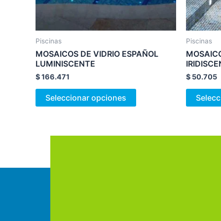
elegir
en
la
Piscinas
Piscinas
página
MOSAICOS DE VIDRIO ESPAÑOL
MOSAICO
de
LUMINISCENTE
IRIDISC
producto
$
166.471
$
50.705
Seleccionar opciones
Selecc